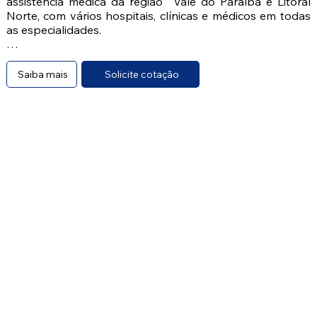
assistência médica da região  Vale do Paraíba e Litoral 
Norte, com vários hospitais, clínicas e médicos em todas 
as especialidades. 

Na hora de utilizar o plano de saúde, o que realmente 
importa é que haja uma estrutura plenamente capaz de 
Saiba mais
Solicite cotação
solucionar os problemas com agilidade, qualidade 
médica.

▶️ Produtos Regionais e Nacionais.

▶️ A Santa Casa Saúde SJC - oferece a seus clientes 
opções de planos de saúde com e sem coparticipação!

▶️ A cobertura é ambulatorial, hospitalar com obstetrícia e 
conforme Rol de procedimentos da ANS.

Grupo de municípios composto por: São José dos 
Campos Campos, Taubaté, Caçapava, Jacareí, 
Pindamonhangaba, Guaratinguetá, Lorena, 
Caraguatatuba, Cruzeiro., Aparecida e Cachoeira Paulista, 
Arapeí, Areias, Bananal, Campos do Jordão, Canas, 