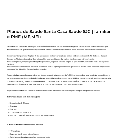
Planos de Saúde Santa Casa Saúde SJC | familiar
e PME (ME,MEI)
O Santa Casa Saúde une a tradição centenária à maior rede de atendimento regional. Diferente de planos nacionais que
focam apenas em grandes capitais, nós priorizamos a saúde de quem vive e produz no Vale do Paraíba e Litoral Norte.
Cobertura Completa na Região: Tenha acesso aos melhores hospitais, clínicas e laboratórios em SJC, Taubaté, Jacareí,
Caçapava, Pindamonhangaba, Guaratinguetá e demais cidades da região, fundo do Vale e Litoral Norte.
Para sua Empresa (PME): Soluções inteligentes para micro, pequenas e médias empresas (incluindo MEI) com custos reduzidos e gestão
facilitada.
Para Você e Sua Família: Planos individuais e familiares com a segurança de uma rede que cobre de Jacareí e São José dos Campos até as
cidades de São Sebastião, Caraguatatuba e Ubatuba.
Foram criadas novas clínicas em diversas cidades, credenciados mais de 1.000 médicos, diversos hospitais, laboratórios e
outros serviços médicos, cobrindo todas as necessidades dos nossos beneficiários, desde o atendimento a emergência
24 horas até serviços de alta complexidade, como a Unidade de Transplante de Fígado, Unidade de Tratamento de
Queimaduras (único na região), maternidade com parto humanizado e UTIS adulto e infantil.
Hoje o plano Santa Casa Saúde se estabeleceu como uma marca de confiança e exemplo de qualidade médica.
Santa Casa Saúde tem mais vantagens:
✓ Emergências 24 horas;
✓ Cirurgias;
✓ Exames;
✓ Consultas e tratamentos;
✓ Mais de 1.000 médicos em todas as especialidades.
​A maior rede credenciada do Vale e Litoral:
✓ 19 hospitais
✓ Dezenas de clínicas e laboratórios
✓ Autorizador de guias por celular ou computador